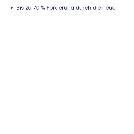
Bis zu 70 % Förderung durch die neue
BEG-Fördersystematik (abhängig von
Einkommen, Altanlage und Erneuerbare-
Booster)
Zusätzliche Vergünstigungen durch KfW,
Länder oder lokale Programme
Förderfähig sind auch Lüftung,
Speichertechnik und PV-Kombinationen
Wichtig:
Die Förderanträge müssen VOR
Beginn der Maßnahme gestellt werden. Hier
hilft ein erfahrener Partner.
7. Fazit: Die beste