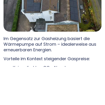
Im Gegensatz zur Gasheizung basiert die
Wärmepumpe auf Strom – idealerweise aus
erneuerbaren Energien.
Vorteile im Kontext steigender Gaspreise:
Keine direkten CO₂-Abgaben
Unabhängigkeit von fossilen Brennstoffen
Stabilere Kostenstruktur bei Nutzung von
Ökostrom oder Photovoltaik
Staatliche Förderungen und politische
Unterstützung
Zudem wird Strom zunehmend aus