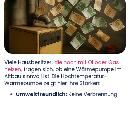
Viele Hausbesitzer,
die noch mit Öl oder Gas
heizen,
fragen sich, ob eine Wärmepumpe im
Altbau sinnvoll ist. Die Hochtemperatur-
Wärmepumpe zeigt hier ihre Stärken:
Umweltfreundlich:
Keine Verbrennung
fossiler Brennstoffe, keine CO₂-
Emissionen direkt am Gebäude.
Kostenstabilität:
Unabhängigkeit
von
schwankenden Öl- und Gaspreisen.
Zukunftsfähig:
Fossile Heizsysteme