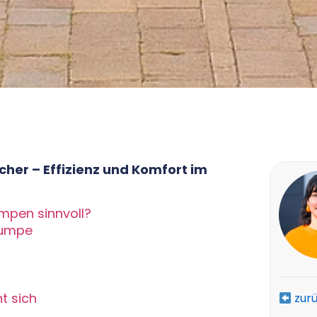
her – Effizienz und Komfort im
mpen sinnvoll?
pumpe
t sich
zur