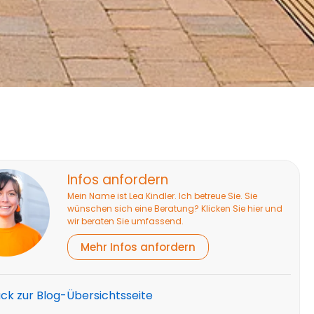
Infos anfordern
Mein Name ist Lea Kindler. Ich betreue Sie. Sie
wünschen sich eine Beratung? Klicken Sie hier und
wir beraten Sie umfassend.
Mehr Infos anfordern
ück zur Blog-Übersichtsseite