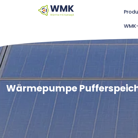
Produ
WMK-
Wärmepumpe Pufferspeicher