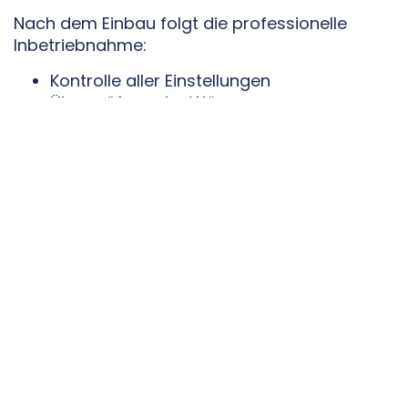
Nach dem Einbau folgt die professionelle
Inbetriebnahme:
Kontrolle aller Einstellungen
Überprüfung der Wärmeerzeugung
Optimierung der Regelung
Erklärung aller Funktionen
Übergabe aller Dokumente und
Förderunterlagen
Der Kunde bekommt eine Lösung, die sofort
einsatzbereit ist.
9. Schritt 7: Langfristige