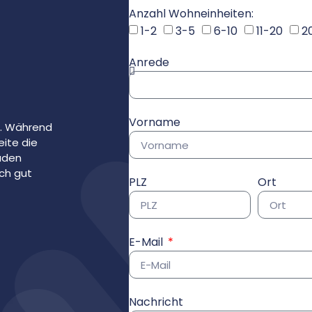
Anzahl Wohneinheiten:
1-2
3-5
6-10
11-20
2
Anrede
Vorname
a. Während
eite die
Fäden
ich gut
PLZ
Ort
E-Mail
Nachricht