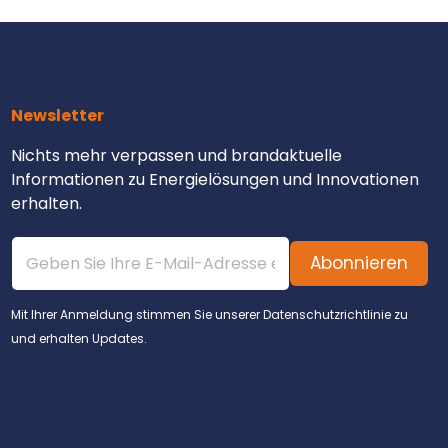
Newsletter
Nichts mehr verpassen und brandaktuelle
Informationen zu Energielösungen und Innovationen
erhalten.
E
Enter email your
n
Abonnieren
t
e
r
Mit Ihrer Anmeldung stimmen Sie unserer Datenschutzrichtlinie zu
y
und erhalten Updates.
o
u
r
e
m
a
i