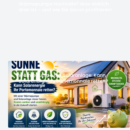
Wärmepumpe Nachteile? Was wirklich
dran ist – und wie Sie davon profitieren!
Wärmepumpe mit Solaranlage: Kann
Solarenergie Ihr Portemonnaie retten?