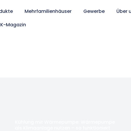
dukte
Mehrfamilienhäuser
Gewerbe
Über 
K-Magazin
Kühlung mit Wärmepumpe: Wärmepumpe
als Klimaanlage nutzen – so funktioniert