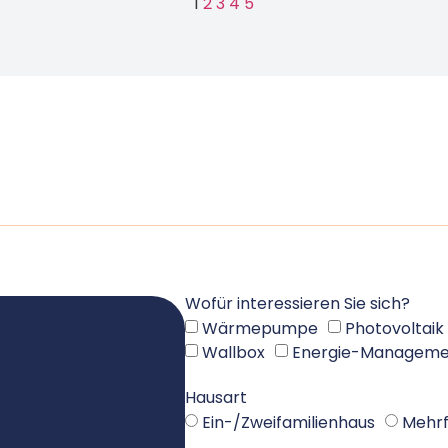
1
2
3
4
5
Wofür interessieren Sie sich?
Wärmepumpe
Photovoltaik
Wallbox
Energie-Manageme
Hausart
Ein-/Zweifamilienhaus
Mehrf