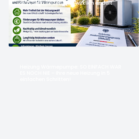
sich beim Heizen jetzt wirklich ändert
Heizung Wärmepumpe: SO EINFACH WAR
ES NOCH NIE – Ihre neue Heizung in 5
einfachen Schritten!