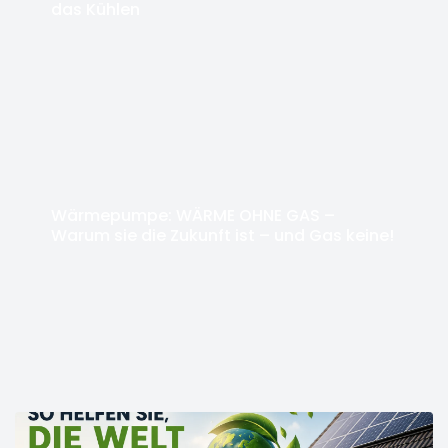
das Kühlen
Wärmepumpe: WÄRME OHNE GAS –
Warum sie die Zukunft ist – und Gas keine!