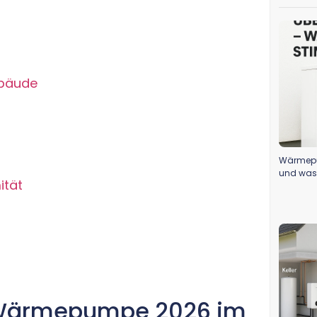
ebäude
Wärmepu
und was 
ität
r Wärmepumpe 2026 im