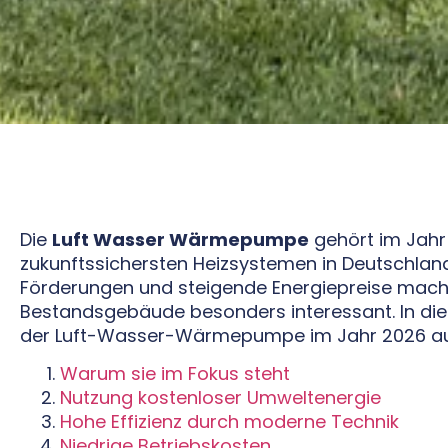
Die
Luft Wasser Wärmepumpe
gehört im Jahr
zukunftssichersten Heizsystemen in Deutschland.
Förderungen und steigende Energiepreise mache
Bestandsgebäude besonders interessant. In dies
der Luft-Wasser-Wärmepumpe im Jahr 2026 ausf
Warum sie im Fokus steht
Nutzung kostenloser Umweltenergie
Hohe Effizienz durch moderne Technik
Niedrige Betriebskosten