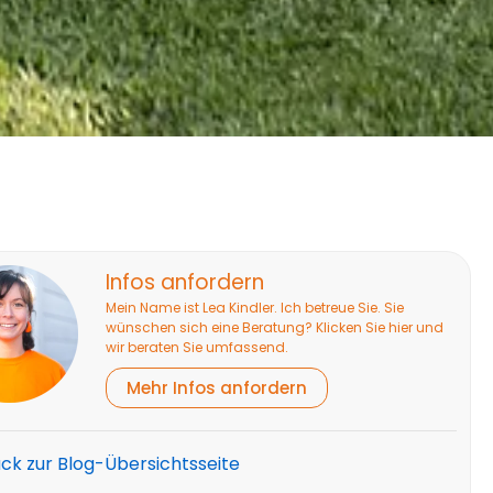
Infos anfordern
Mein Name ist Lea Kindler. Ich betreue Sie. Sie
wünschen sich eine Beratung? Klicken Sie hier und
wir beraten Sie umfassend.
Mehr Infos anfordern
ück zur Blog-Übersichtsseite